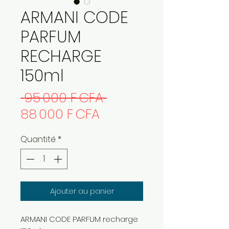
ARMANI CODE
PARFUM
RECHARGE
150ml
Prix
 95 000 F CFA 
Prix
original
88 000 F CFA
promotionnel
Quantité
*
Ajouter au panier
ARMANI CODE PARFUM recharge