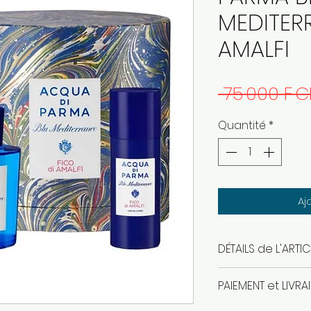
MEDITER
AMALFI
 75 000 F C
Quantité
*
Aj
DÉTAILS de L'ARTIC
coffret parfum 
PAIEMENT et LIVRA
40ml + lotion 50m
produit authent