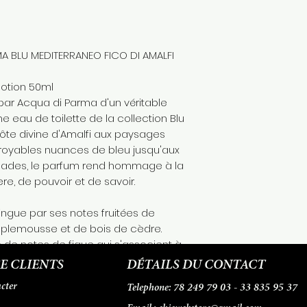
paiement en esp
livraison gratuit
A BLU MEDITERRANEO FICO DI AMALFI
lotion 50ml
n par Acqua di Parma d'un véritable
ne eau de toilette de la collection Blu
côte divine d'Amalfi aux paysages
croyables nuances de bleu jusqu'aux
cades, le parfum rend hommage à la
re, de pouvoir et de savoir.
ingue par ses notes fruitées de
plemousse et de bois de cèdre.
ie de notes de figue qui s'associent à
et à des accords de pétales de jasmin
E CLIENTS
DÉTAILS DU CONTACT
parfum se referme sur des accents
cter
78 249 79 03 - 33 835 95 37
Telephone:
de cèdre et de benjoin.