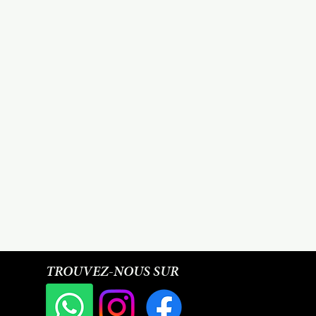
ece à la livraison
e dans Dakar sous 24h
TROUVEZ-NOUS SUR