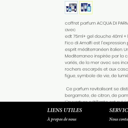
coffret parfum ACQUA DI PARM
avec
edt 75ml+ gel douche 40ml + 
Fico di Amalfi est l'expressio
esprit méditerranéen italien. U
Mediterraneo inspirée par la 
variés, de la mer avec ses in
rochers escarpés et aux cas
figue, symbole de vie, de lumiè
Ce parfum revitalisant se dist
bergamote, de citron, de pam
L'ouverture pétillante est suiv
des senteurs de poivre rose 
LIENS UTILES
SERVIC
en son cœur. La base de ce 
À propos de nous
Nous conta
harmonieux de figue, de bois 