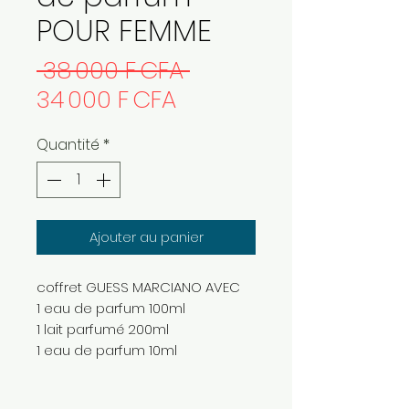
POUR FEMME
Prix
 38 000 F CFA 
Prix
original
34 000 F CFA
promotionnel
Quantité
*
Ajouter au panier
coffret GUESS MARCIANO AVEC
1 eau de parfum 100ml
1 lait parfumé 200ml
1 eau de parfum 10ml