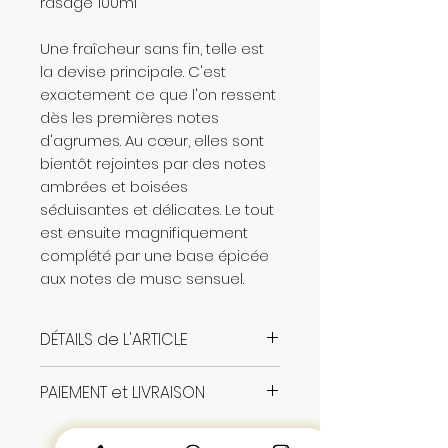
rasage 100ml
Une fraîcheur sans fin, telle est
la devise principale. C'est
exactement ce que l'on ressent
dès les premières notes
d'agrumes. Au cœur, elles sont
bientôt rejointes par des notes
ambrées et boisées
séduisantes et délicates. Le tout
est ensuite magnifiquement
complété par une base épicée
aux notes de musc sensuel.
DÉTAILS de L'ARTICLE
coffret parum pour homme
PAIEMENT et LIVRAISON
contenant
eau de parfum 100ml, gel
paiement en espece à la