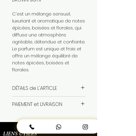
C'est un mélange sensuel,
luxuriant et aromatique de notes
épicées, boisées et florales, qui
diffuse une atmosphère
agréable, détendue et confiante.
Le parfum est unique et frais et
offre un mélange équilibré de
notes épicées, boisées et
florales.
DÉTAILS de L'ARTICLE
eau de parfum pour homme
PAIEMENT et LIVRAISON
100ml
produit authentique sous
paiement en espece à la
blister
livraison
livraison gratuite dans Dakar
LIENS UTILES