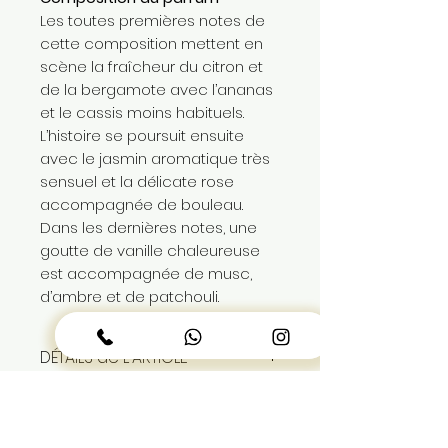
Les toutes premières notes de
cette composition mettent en
scène la fraîcheur du citron et
de la bergamote avec l’ananas
et le cassis moins habituels.
L’histoire se poursuit ensuite
avec le jasmin aromatique très
sensuel et la délicate rose
accompagnée de bouleau.
Dans les dernières notes, une
goutte de vanille chaleureuse
est accompagnée de musc,
d’ambre et de patchouli.
DÉTAILS de L'ARTICLE
parfum poue homme 105ml
PAIEMENT et LIVRAISON
produit authentique