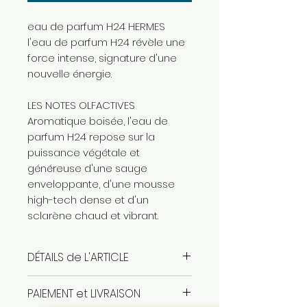
eau de parfum H24 HERMES
l'eau de parfum H24 révèle une
force intense, signature d'une
nouvelle énergie.
LES NOTES OLFACTIVES
Aromatique boisée, l'eau de
parfum H24 repose sur la
puissance végétale et
généreuse d'une sauge
enveloppante, d'une mousse
high-tech dense et d'un
sclarène chaud et vibrant.
DÉTAILS de L'ARTICLE
eau de parfum pour homme
PAIEMENT et LIVRAISON
100ml