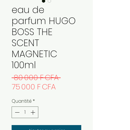
eau de
parfum HUGO
BOSS THE
SCENT
MAGNETIC
100ml
Prix
 80 000 F CFA 
Prix
original
75 000 F CFA
promotionnel
Quantité
*