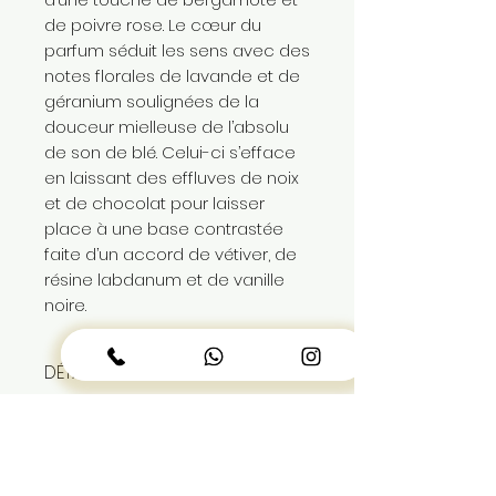
de poivre rose. Le cœur du
parfum séduit les sens avec des
notes florales de lavande et de
géranium soulignées de la
douceur mielleuse de l’absolu
de son de blé. Celui-ci s’efface
en laissant des effluves de noix
et de chocolat pour laisser
place à une base contrastée
faite d’un accord de vétiver, de
résine labdanum et de vanille
noire.
DÉTAILS de L'ARTICLE
eau de parfum pour homme
PAIEMENT et LIVRAISON
100ml
produit authentique sous
paiement en espece à la
blister