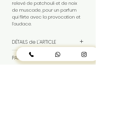
relevé de patchouli et de noix
de muscade, pour un parfum
qui flirte avec la provocation et
l’audace.
DÉTAILS de L'ARTICLE
eau de parfum pour homme
PAIEMENT et LIVRAISON
100ml
produit authentique sous
paiement à la livraison
blister
livraison gratuite dans Dakar
sous 24h
LIENS UTILES
À propos de nous
Achetez maintenant
Montres
SERVICE CLIENTS