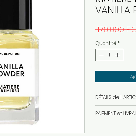
VANILLA
 170 000 F 
Quantité
*
Aj
DÉTAILS de L'ARTIC
eau de parfum u
PAIEMENT et LIVRA
produit authenti
paiement en espe
livraison gratuit