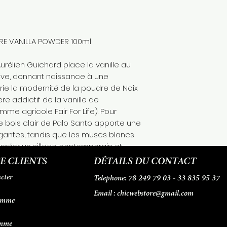
RE VANILLA POWDER 100ml
Aurélien Guichard place la vanille au
ive, donnant naissance à une
ie la modernité de la poudre de Noix
ère addictif de la vanille de
e agricole Fair For Life). Pour
, le bois clair de Palo Santo apporte une
légantes, tandis que les muscs blancs
créer un sillage contemporain et
fragrance captivante qui célèbre la
E CLIENTS
DÉTAILS DU CONTACT
nille tout en lui insufflant une touche
cter
78 249 79 03 - 33 835 95 37
Telephone:
tion.
Email :
chicwebstore@gmail.com
omme
emme