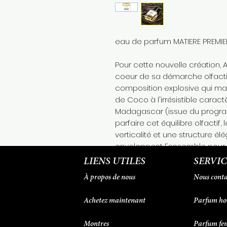
eau de parfum MATIERE PREMIE
Pour cette nouvelle création, 
coeur de sa démarche olfact
composition explosive qui mar
de Coco à l'irrésistible caract
Madagascar (issue du programm
parfaire cet équilibre olfactif
verticalité et une structure é
enveloppent l'ensemble pour 
lumineux. Le résultat est une 
LIENS UTILES
SERVIC
richesse et la chaleur de la va
À propos de nous
Nous conta
de modernité et de sophistica
Achetez maintenant
Parfum h
Montres
Parfum f