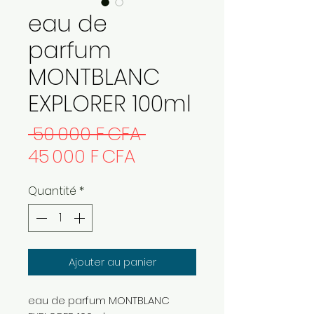
eau de
parfum
MONTBLANC
EXPLORER 100ml
Prix
 50 000 F CFA 
Prix
original
45 000 F CFA
promotionnel
Quantité
*
Ajouter au panier
eau de parfum MONTBLANC