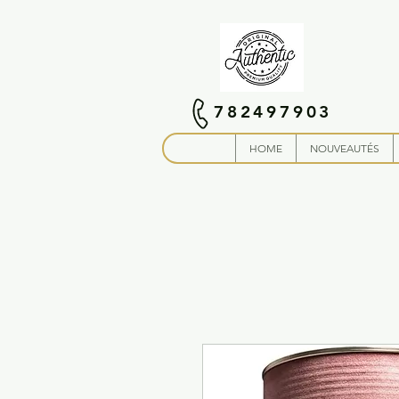
782497903
HOME
NOUVEAUTÉS