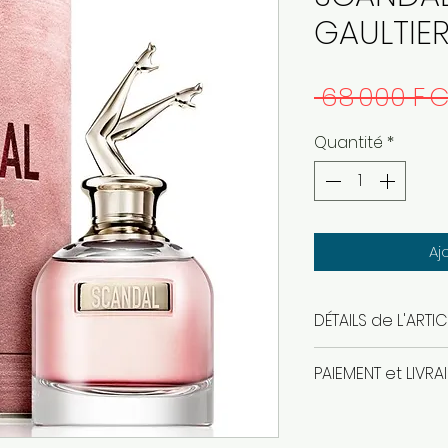
GAULTIE
 68 000 F C
Quantité
*
Aj
DÉTAILS de L'ARTIC
eau de parfum 
PAIEMENT et LIVRA
produit authenti
paiement en esp
livraison gratuit