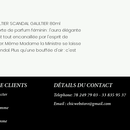
LTIER SCANDAL GAULTIER 80ml
rte de parfum féminin : l'aura élégante
t tout encanaillée par l'esprit de
ier. Même Madame la Ministre se laisse
al. Plus qu'une bouffée d'air : c'est
E CLIENTS
DÉTAILS DU CONTACT
cter
78 249 79 03 - 33 835 95 37
Telephone:
Email :
chicwebstore@gmail.com
omme
emme