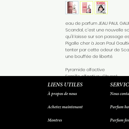
eau de parfum JEAU PAUL GAU
Scandal, c'est une nouvelle so
qu'il laisse sur son passage es
Pigalle cher à Jean Paul Gault
tenter par cette odeur de Scand
une bouffée de liberté.
Pyramide olfactive
Famille olfactive : Chypré
Note de têtes : Miel Gardenia
LIENS UTILES
SERVIC
Note de cœur : Miel
À propos de nous
Nous conta
Note de fond : Miel Patchouli
Achetez maintenant
Parfum h
Montres
Parfum f