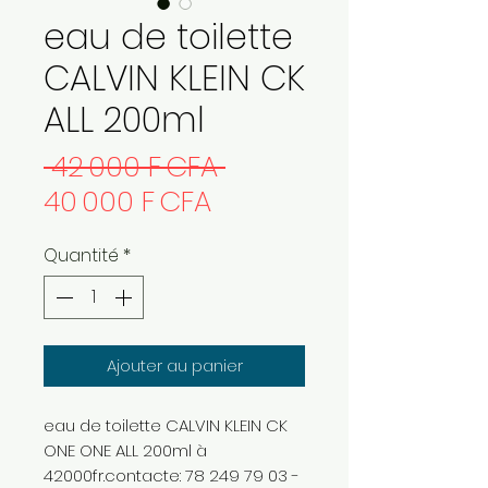
eau de toilette
CALVIN KLEIN CK
ALL 200ml
Prix
 42 000 F CFA 
Prix
original
40 000 F CFA
promotionnel
Quantité
*
Ajouter au panier
eau de toilette CALVIN KLEIN CK
ONE ONE ALL 200ml à
42000fr.contacte: 78 249 79 03 -