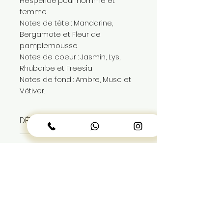
Hespéridé pour homme et
femme.
Notes de tête : Mandarine,
Bergamote et Fleur de
pamplemousse
Notes de coeur : Jasmin, Lys,
Rhubarbe et Freesia
Notes de fond : Ambre, Musc et
Vétiver.
DÉTAILS de L'ARTICLE
eau de toilette pour homme
PAIEMENT et LIVRAISON
200ml
produit authentique sous
paiement en espece à la
blister,
livraison
livraison gratuite dans Dakar
LIENS UTILES
sous 24h
À propos de nous