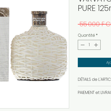
PURE 125
 55 000 F C
Quantité
*
Aj
DÉTAILS de L'ARTIC
eau de toilette
PAIEMENT et LIVRA
produit authenti
paiement en esp
livraison gratuit