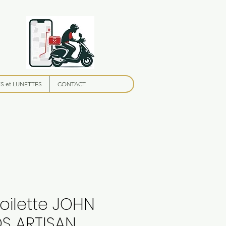
 et LUNETTES
CONTACT
oilette JOHN
S ARTISAN