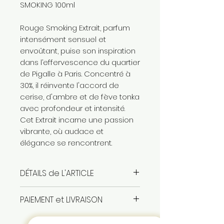
SMOKING 100ml
Rouge Smoking Extrait, parfum
intensément sensuel et
envoûtant, puise son inspiration
dans l’effervescence du quartier
de Pigalle à Paris. Concentré à
30%, il réinvente l'accord de
cerise, d'ambre et de fève tonka
avec profondeur et intensité.
Cet Extrait incarne une passion
vibrante, où audace et
élégance se rencontrent.
DÉTAILS de L'ARTICLE
extrait de parfum UNISEXE
PAIEMENT et LIVRAISON
produit authentique sous
blister
paiement en espèces à la