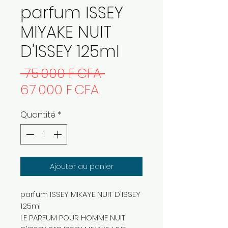
parfum ISSEY
MIYAKE NUIT
D'ISSEY 125ml
Prix
 75 000 F CFA 
Prix
original
67 000 F CFA
promotionnel
Quantité
*
Ajouter au panier
parfum ISSEY MIKAYE NUIT D'ISSEY
125ml
LE PARFUM POUR HOMME NUIT