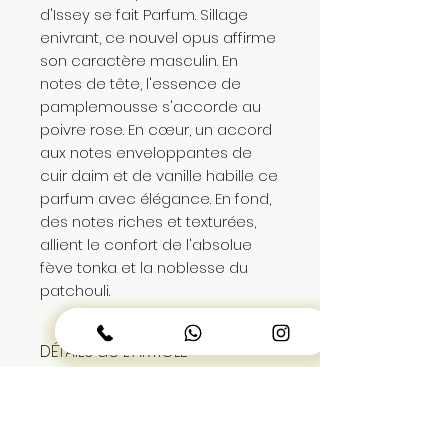
d'Issey se fait Parfum. Sillage
enivrant, ce nouvel opus affirme
son caractère masculin. En
notes de tête, l'essence de
pamplemousse s'accorde au
poivre rose. En cœur, un accord
aux notes enveloppantes de
cuir daim et de vanille habille ce
parfum avec élégance. En fond,
des notes riches et texturées,
allient le confort de l'absolue
fève tonka et la noblesse du
patchouli.
DÉTAILS de L'ARTICLE
parfum pour homme 125ml
PAIEMENT et LIVRAISON
produit authentique sous
blister
paiement en espece à la