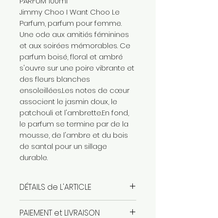
PARFUM 100ml
Jimmy Choo I Want Choo Le
Parfum, parfum pour femme.
Une ode aux amitiés féminines
et aux soirées mémorables. Ce
parfum boisé, floral et ambré
s'ouvre sur une poire vibrante et
des fleurs blanches
ensoleillées.Les notes de cœur
associent le jasmin doux, le
patchouli et l'ambrette.En fond,
le parfum se termine par de la
mousse, de l'ambre et du bois
de santal pour un sillage
durable.
DÉTAILS de L'ARTICLE
parfum pour femme 100ml
PAIEMENT et LIVRAISON
produit authentique sous